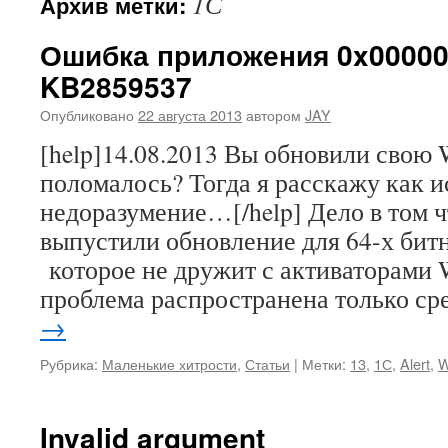
1С
Архив метки:
Ошибка приложения 0x00000
KB2859537
Опубликовано
22 августа 2013
автором
JAY
[help]14.08.2013 Вы обновили свою 
поломалось? Тогда я расскажу как и
недоразумение…[/help] Дело в том ч
выпустили обновление для 64-х бит
которое не дружит с активаторами 
проблема распространена только с
→
Рубрика:
Маленькие хитрости
,
Статьи
|
Метки:
13
,
1С
,
Alert
,
W
Invalid argument