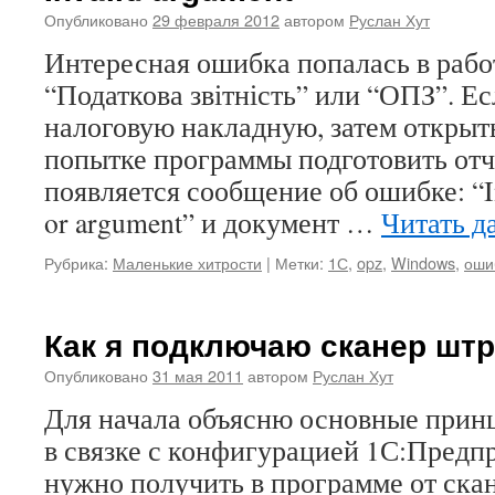
Опубликовано
29 февраля 2012
автором
Руслан Хут
Интересная ошибка попалась в раб
“Податкова звітність” или “ОПЗ”. Ес
налоговую накладную, затем открыть
попытке программы подготовить отч
появляется сообщение об ошибке: “Inv
or argument” и документ …
Читать д
Рубрика:
Маленькие хитрости
|
Метки:
1С
,
opz
,
Windows
,
оши
Как я подключаю сканер штр
Опубликовано
31 мая 2011
автором
Руслан Хут
Для начала объясню основные прин
в связке с конфигурацией 1С:Предпр
нужно получить в программе от ска