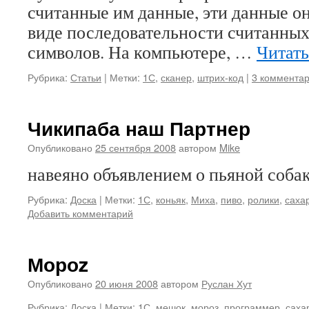
считанные им данные, эти данные он
виде последовательности считанных
символов. На компьютере, …
Читать
Рубрика:
Статьи
|
Метки:
1С
,
сканер
,
штрих-код
|
3 коммента
Чикипаба наш Партнер
Опубликовано
25 сентября 2008
автором
Mike
навеяно объявлением о пьяной собак
Рубрика:
Доска
|
Метки:
1С
,
коньяк
,
Миха
,
пиво
,
ролики
,
саха
Добавить комментарий
Мороz
Опубликовано
20 июня 2008
автором
Руслан Хут
Рубрика:
Доска
|
Метки:
1С
,
мешок
,
мороз
,
программер
,
саха