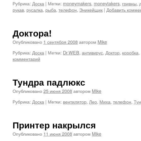
Рубрика:
Доска
|
Метки:
moneymakers
,
moneytakers
,
гривны
,
рукав
,
русалка
,
рыба
,
телефон
,
Эникейщик
|
Добавить комме
Доктора!
Опубликовано
1 сентября 2008
автором
Mike
Рубрика:
Доска
|
Метки:
Dr.WEB
,
антивирус
,
Доктор
,
коробка
,
комментарий
Тундра падлюкс
Опубликовано
25 июня 2008
автором
Mike
Рубрика:
Доска
|
Метки:
вентилятор
,
Лео
,
Миха
,
телефон
,
Ту
Принтер накрылся
Опубликовано
11 июня 2008
автором
Mike