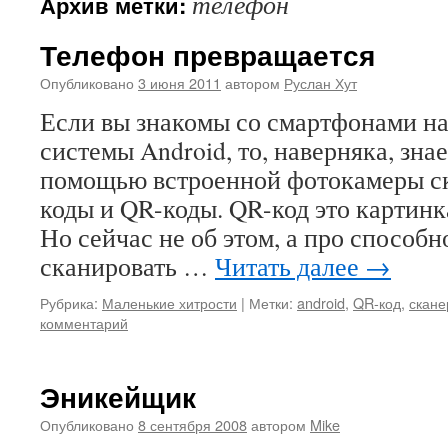
телефон
Архив метки:
Телефон превращается
Опубликовано
3 июня 2011
автором
Руслан Хут
Если вы знакомы со смартфонами на
системы Android, то, наверняка, знае
помощью встроенной фотокамеры с
коды и QR-коды. QR-код это картинка
Но сейчас не об этом, а про способ
сканировать …
Читать далее
→
Рубрика:
Маленькие хитрости
|
Метки:
android
,
QR-код
,
скане
комментарий
Эникейщик
Опубликовано
8 сентября 2008
автором
Mike