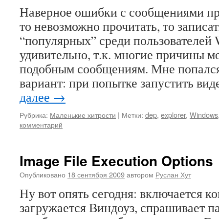
Наверное ошибки с сообщениями пр
то невозможно прочитать, то записат
“популярных” среди пользователей W
удивительно, т.к. многие причины м
подобным сообщениям. Мне попалс
вариант: при попытке запустить в
далее
→
Рубрика:
Маленькие хитрости
|
Метки:
dep
,
explorer
,
Windows
комментарий
Image File Execution Options
Опубликовано
18 сентября 2009
автором
Руслан Хут
Ну вот опять сегодня: включается к
загружается Виндоуз, спрашивает па