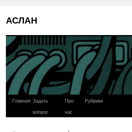
АСЛАН
Главная
Задать
Про
Рубрики
Перейти
вопрос
нас
к
содержимому