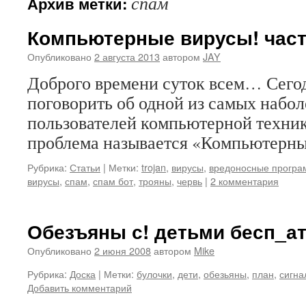
спам
Архив метки:
Компьютерные вирусы! част
Опубликовано
2 августа 2013
автором
JAY
Доброго времени суток всем… Сегод
поговорить об одной из самых набо
пользователей компьютерной техник
проблема называется «Компьютерн
Рубрика:
Статьи
|
Метки:
trojan
,
вирусы
,
вредоносные програ
вирусы
,
спам
,
спам бот
,
трояны
,
червь
|
2 комментария
Обезъяны с! детьми бесп_а
Опубликовано
2 июня 2008
автором
Mike
Рубрика:
Доска
|
Метки:
булочки
,
дети
,
обезьяны
,
план
,
сигна
Добавить комментарий