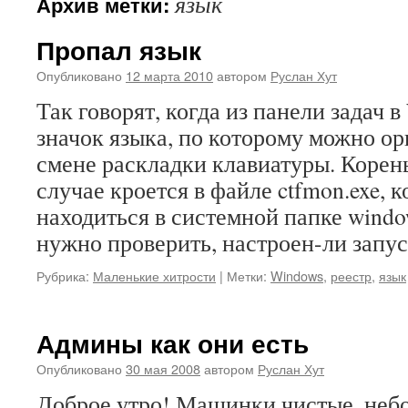
язык
Архив метки:
Пропал язык
Опубликовано
12 марта 2010
автором
Руслан Хут
Так говорят, когда из панели задач 
значок языка, по которому можно ор
смене раскладки клавиатуры. Корен
случае кроется в файле ctfmon.exe, 
находиться в системной папке windo
нужно проверить, настроен-ли зап
Рубрика:
Маленькие хитрости
|
Метки:
Windows
,
реестр
,
язык
Админы как они есть
Опубликовано
30 мая 2008
автором
Руслан Хут
Доброе утро! Машинки чистые, небо 