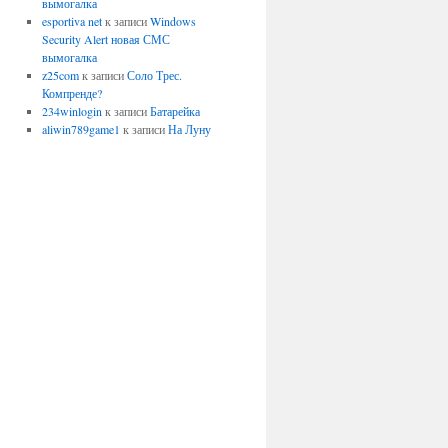
вымогалка
esportiva net
к записи
Windows
Security Alert новая СМС
вымогалка
z25com
к записи
Соло Трес.
Компренде?
234winlogin
к записи
Батарейка
aliwin789game1
к записи
На Луну