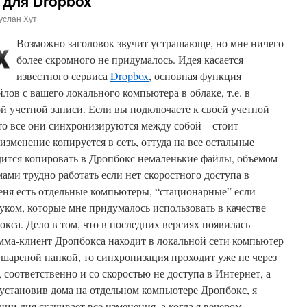
для Dropbox
услан Хут
Возможно заголовок звучит устрашающе, но мне ничего
более скромного не придумалось. Идея касается
известного сервиса
Dropbox
, основная функция
лов с вашего локального компьютера в облаке, т.е. в
й учетной записи. Если вы подключаете к своей учетной
то все они синхронизируются между собой – стоит
изменение копируется в сеть, оттуда на все остальные
ится копировать в Дропбокс немаленькие файлы, объемом
ами трудно работать если нет скоростного доступа в
меня есть отдельные компьютеры, “стационарные” если
уком, которые мне придумалось использовать в качестве
са. Дело в том, что в последних версиях появилась
мма-клиент Дропбокса находит в локальной сети компьютер
 шареной папкой, то синхронизация проходит уже не через
, соответственно и со скоростью не доступа в Интернет, а
 установив дома на отдельном компьютере Дропбокс, я
ии дня скачивает все изменения, а когда я вечером