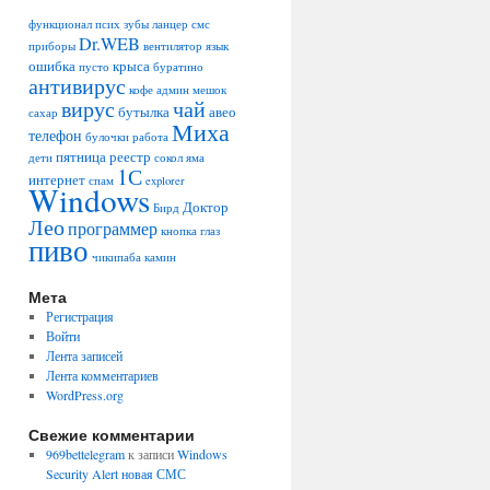
функционал
псих
зубы
ланцер
смс
Dr.WEB
приборы
вентилятор
язык
ошибка
крыса
пусто
буратино
антивирус
кофе
админ
мешок
вирус
чай
бутылка
авео
сахар
Миха
телефон
булочки
работа
пятница
реестр
дети
сокол
яма
1С
интернет
спам
explorer
Windows
Доктор
Бирд
Лео
программер
кнопка
глаз
пиво
чикипаба
камин
Мета
Регистрация
Войти
Лента записей
Лента комментариев
WordPress.org
Свежие комментарии
969bettelegram
к записи
Windows
Security Alert новая СМС