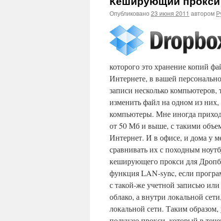
Кеширующий прокси 
Опубликовано
23 июня 2011
автором
Р
которого это хранение копий фай
Интернете, в вашей персонально
записи несколько компьютеров, 
изменить файл на одном из них, 
компьютеры. Мне иногда приход
от 50 Мб и выше, с такими объем
Интернет. И в офисе, и дома у 
сравнивать их с походным ноутб
кеширующего прокси для Дропбок
функция LAN-sync, если програ
с такой-же учетной записью или
облако, а внутри локальной сети
локальной сети. Таким образом,
получаю прокси, который в течен