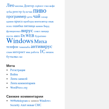
Лео
Доктор
кнопка
explorer
глаз
кофе
пиво
реестр
зубы
булочки
чай
программер
дети
сахар
крыса
админ
приборы
вентилятор
язык
ошибка
пятница
псих
камин
Бирд
вирус
функционал
сокол
ланцер
Dr.WEB
авео
пусто
буратино
Windows
Миха
антивирус
телефон
чикипаба
1С
интернет
спам
яма
работа
мешок
бутылка
смс
Мета
Регистрация
Войти
Лента записей
Лента комментариев
WordPress.org
Свежие комментарии
969bettelegram
к записи
Windows
Security Alert новая СМС