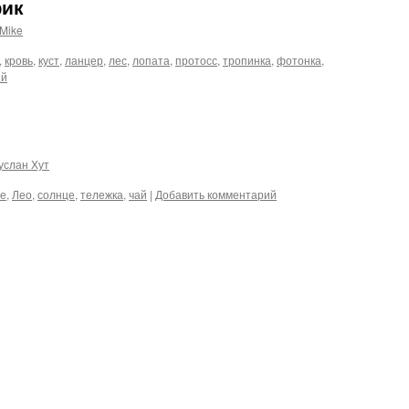
фик
Mike
,
кровь
,
куст
,
ланцер
,
лес
,
лопата
,
протосс
,
тропинка
,
фотонка
,
ий
услан Хут
е
,
Лео
,
солнце
,
тележка
,
чай
|
Добавить комментарий