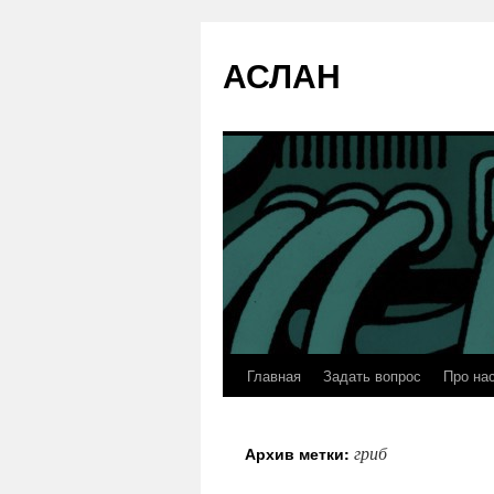
АСЛАН
Главная
Задать вопрос
Про на
Перейти
к
гриб
Архив метки:
содержимому