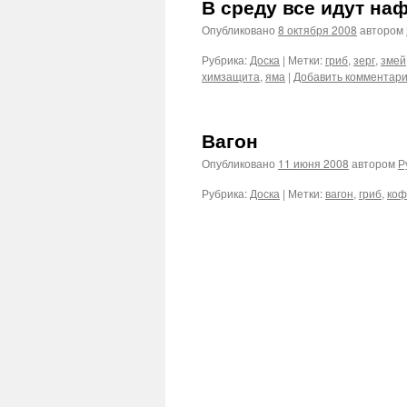
В среду все идут на
Опубликовано
8 октября 2008
автором
Рубрика:
Доска
|
Метки:
гриб
,
зерг
,
змей
химзащита
,
яма
|
Добавить комментар
Вагон
Опубликовано
11 июня 2008
автором
Р
Рубрика:
Доска
|
Метки:
вагон
,
гриб
,
коф