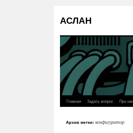
АСЛАН
Главная
Задать вопрос
Про на
Перейти
к
конфигуратор
Архив метки:
содержимому