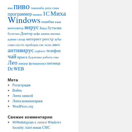
пиво
яма
чикипаба
дети
спам
Миха
1С
программер
мешок
Windows
ошибка
язык
вирус
бутылка
вентилятор
Бирд
Доктор
булочки
кофе
камин
кнопка
интернет
реестр
админ
сахар
зубы
авео
сокол
пусто
приборы
смс
псих
антивирус
телефон
explorer
чай
крыса
буратино
работа
глаз
Лео
пятница
ланцер
функционал
Dr.WEB
Мета
Регистрация
Войти
Лента записей
Лента комментариев
WordPress.org
Свежие комментарии
969bettelegram
к записи
Windows
Security Alert новая СМС