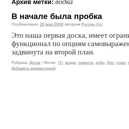
водка
Архив метки:
В начале была пробка
Опубликовано
29 мая 2008
автором
Руслан Хут
Это наша первая доска, имеет огра
функционал по опциям самовыражен
задвинута на второй план.
Рубрика:
Доска
|
Метки:
1С
,
водка
,
грамота
,
зубы
,
Лео
,
план
,
Добавить комментарий